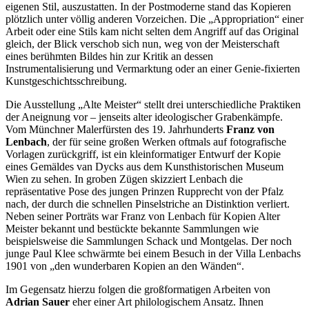
eigenen Stil, auszustatten. In der Postmoderne stand das Kopieren
plötzlich unter völlig anderen Vorzeichen. Die „Appropriation“ einer
Arbeit oder eine Stils kam nicht selten dem Angriff auf das Original
gleich, der Blick verschob sich nun, weg von der Meisterschaft
eines berühmten Bildes hin zur Kritik an dessen
Instrumentalisierung und Vermarktung oder an einer Genie-fixierten
Kunstgeschichtsschreibung.
Die Ausstellung „Alte Meister“ stellt drei unterschiedliche Praktiken
der Aneignung vor – jenseits alter ideologischer Grabenkämpfe.
Vom Münchner Malerfürsten des 19. Jahrhunderts
Franz von
Lenbach
, der für seine großen Werken oftmals auf fotografische
Vorlagen zurückgriff, ist ein kleinformatiger Entwurf der Kopie
eines Gemäldes van Dycks aus dem Kunsthistorischen Museum
Wien zu sehen. In groben Zügen skizziert Lenbach die
repräsentative Pose des jungen Prinzen Rupprecht von der Pfalz
nach, der durch die schnellen Pinselstriche an Distinktion verliert.
Neben seiner Porträts war Franz von Lenbach für Kopien Alter
Meister bekannt und bestückte bekannte Sammlungen wie
beispielsweise die Sammlungen Schack und Montgelas. Der noch
junge Paul Klee schwärmte bei einem Besuch in der Villa Lenbachs
1901 von „den wunderbaren Kopien an den Wänden“.
Im Gegensatz hierzu folgen die großformatigen Arbeiten von
Adrian Sauer
eher einer Art philologischem Ansatz. Ihnen