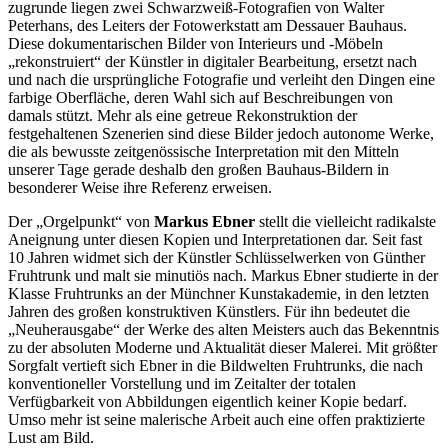
zugrunde liegen zwei Schwarzweiß-Fotografien von Walter
Peterhans, des Leiters der Fotowerkstatt am Dessauer Bauhaus.
Diese dokumentarischen Bilder von Interieurs und -Möbeln
„rekonstruiert“ der Künstler in digitaler Bearbeitung, ersetzt nach
und nach die ursprüngliche Fotografie und verleiht den Dingen eine
farbige Oberfläche, deren Wahl sich auf Beschreibungen von
damals stützt. Mehr als eine getreue Rekonstruktion der
festgehaltenen Szenerien sind diese Bilder jedoch autonome Werke,
die als bewusste zeitgenössische Interpretation mit den Mitteln
unserer Tage gerade deshalb den großen Bauhaus-Bildern in
besonderer Weise ihre Referenz erweisen.
Der „Orgelpunkt“ von
Markus Ebner
stellt die vielleicht radikalste
Aneignung unter diesen Kopien und Interpretationen dar. Seit fast
10 Jahren widmet sich der Künstler Schlüsselwerken von Günther
Fruhtrunk und malt sie minutiös nach. Markus Ebner studierte in der
Klasse Fruhtrunks an der Münchner Kunstakademie, in den letzten
Jahren des großen konstruktiven Künstlers. Für ihn bedeutet die
„Neuherausgabe“ der Werke des alten Meisters auch das Bekenntnis
zu der absoluten Moderne und Aktualität dieser Malerei. Mit größter
Sorgfalt vertieft sich Ebner in die Bildwelten Fruhtrunks, die nach
konventioneller Vorstellung und im Zeitalter der totalen
Verfügbarkeit von Abbildungen eigentlich keiner Kopie bedarf.
Umso mehr ist seine malerische Arbeit auch eine offen praktizierte
Lust am Bild.