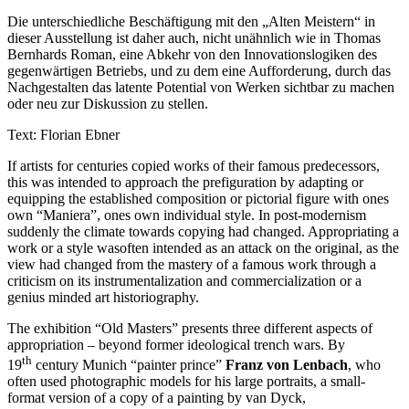
Die unterschiedliche Beschäftigung mit den „Alten Meistern“ in
dieser Ausstellung ist daher auch, nicht unähnlich wie in Thomas
Bernhards Roman, eine Abkehr von den Innovationslogiken des
gegenwärtigen Betriebs, und zu dem eine Aufforderung, durch das
Nachgestalten das latente Potential von Werken sichtbar zu machen
oder neu zur Diskussion zu stellen.
Text: Florian Ebner
If artists for centuries copied works of their famous predecessors,
this was intended to approach the prefiguration by adapting or
equipping the established composition or pictorial figure with ones
own “Maniera”, ones own individual style. In post-modernism
suddenly the climate towards copying had changed. Appropriating a
work or a style wasoften intended as an attack on the original, as the
view had changed from the mastery of a famous work through a
criticism on its instrumentalization and commercialization or a
genius minded art historiography.
The exhibition “Old Masters” presents three different aspects of
appropriation – beyond former ideological trench wars. By
th
19
century Munich “painter prince”
Franz von Lenbach
, who
often used photographic models for his large portraits, a small-
format version of a copy of a painting by van Dyck,