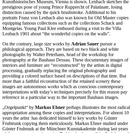
Kunsthistorisches Museum, Vienna is shown. Lenbach sketches the
prestigious pose of young Prince Rupprecht of Palatinate, losing
distinction caused by the quick brushstroke. Additional to his
portraits Franz von Lenbach also was known for Old Master copies
equipping famous collections such as the collections Schack and
Montgelas. Young Paul Klee enthused during a visit to the Villa
Lenbach 1901 about “the wonderful copies on the walls”.
On the contrary, large size works by
Adrian Sauer
pursue a
philological approach. They are based on two black and white
photographs by Walter Peterhans, head of the workshop for
photography at the Bauhaus Dessau. These documentary images of
interiors and furniture are “reconstructed” by the artists in digital
processing, gradually replacing the original photography and
providing a colored surface based on descriptions of that time. But
more than a faithful reconstruction of the retained scenery these
images are autonomous works which as conscious contemporary
interpretations with today’s techniques precisely for this reason pay
reference in a particular way to the important Bauhaus images.
„Orgelpunkt“ by
Markus Ebner
perhaps illustrates the most radical
appropriation among these copies and interpretations. For almost 10
years the artist has dedicated himself to key works by Günter
Fruhtrunk copying them meticulously. Markus Ebner studied under
Günter Fruhrunk at the Münchner Kunstakademie during last years